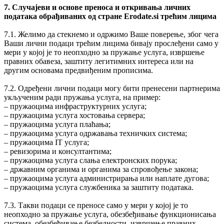
7. Случајеви и основе преноса и откривања личних
података обрађиваних од стране Erodate.si трећим лицима
7.1. Желимо да стекнемо и одржимо Ваше поверење, због чега
Ваши лични подаци трећим лицима бивају прослеђени само у
мери у којој је то неопходно за пружање услуга, извршење
правних обавеза, заштиту легитимних интереса или на
другим основама предвиђеним прописима.
7.2. Одређени лични подаци могу бити пренесени партнерима
укљученим ради пружања услуга, на пример:
‒ пружаоцима инфраструктурних услуга;
‒ пружаоцима услуга хостовања сервера;
‒ пружаоцима услуга плаћања;
‒ пружаоцима услуга одржавања техничких система;
‒ пружаоцима IT услуга;
‒ ревизорима и консултантима;
‒ пружаоцима услуга слања електронских порука;
‒ државним органима и органима за спровођење закона;
‒ пружаоцима услуга администрирања или наплате дугова;
‒ пружаоцима услуга службеника за заштиту података.
7.3. Такви подаци се преносе само у мери у којој је то
неопходно за пружање услуга, обезбеђивање функционисања
система, обезбеђивање безбедности, извршење правних