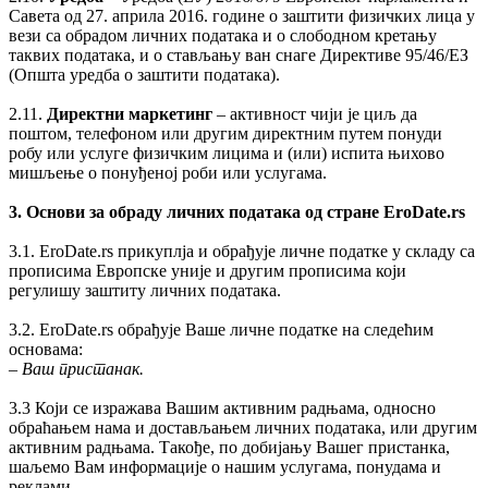
Савета од 27. априла 2016. године о заштити физичких лица у
вези са обрадом личних података и о слободном кретању
таквих података, и о стављању ван снаге Директиве 95/46/ЕЗ
(Општа уредба о заштити података).
2.11.
Директни маркетинг
– активност чији је циљ да
поштом, телефоном или другим директним путем понуди
робу или услуге физичким лицима и (или) испита њихово
мишљење о понуђеној роби или услугама.
3. Основи за обраду личних података од стране EroDate.rs
3.1. EroDate.rs прикуплја и обрађује личне податке у складу са
прописима Европске уније и другим прописима који
регулишу заштиту личних података.
3.2. EroDate.rs обрађује Ваше личне податке на следећим
основама:
‒
Ваш пристанак.
3.3 Који се изражава Вашим активним радњама, односно
обраћањем нама и достављањем личних података, или другим
активним радњама. Такође, по добијању Вашег пристанка,
шаљемо Вам информације о нашим услугама, понудама и
реклами.