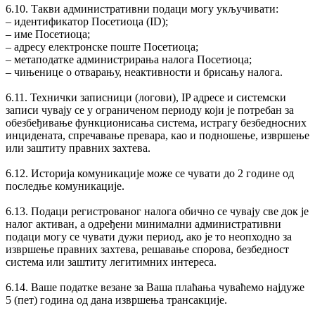
6.10. Такви административни подаци могу укључивати:
‒ идентификатор Посетиоца (ID);
‒ име Посетиоца;
‒ адресу електронске поште Посетиоца;
‒ метаподатке администрирања налога Посетиоца;
‒ чињенице о отварању, неактивности и брисању налога.
6.11. Технички записници (логови), IP адресе и системски
записи чувају се у ограниченом периоду који је потребан за
обезбеђивање функционисања система, истрагу безбедносних
инцидената, спречавање превара, као и подношење, извршење
или заштиту правних захтева.
6.12. Историја комуникације може се чувати до 2 године од
последње комуникације.
6.13. Подаци регистрованог налога обично се чувају све док је
налог активан, а одређени минимални административни
подаци могу се чувати дужи период, ако је то неопходно за
извршење правних захтева, решавање спорова, безбедност
система или заштиту легитимних интереса.
6.14. Ваше податке везане за Ваша плаћања чуваћемо најдуже
5 (пет) година од дана извршења трансакције.