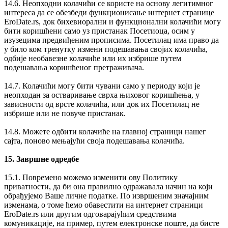
14.6. Неопходни колачићи се користе на основу легитимног
интереса да се обезбеди функционисање интернет странице
EroDate.rs, док бихевиорални и функционални колачићи могу
бити коришћени само уз пристанак Посетиоца, осим у
изузецима предвиђеним прописима. Посетилац има право да
у било ком тренутку измени подешавања својих колачића,
одбије необавезне колачиће или их избрише путем
подешавања коришћеног претраживача.
14.7. Колачићи могу бити чувани само у периоду који је
неопходан за остваривање сврха њиховог коришћења, у
зависности од врсте колачића, или док их Посетилац не
избрише или не повуче пристанак.
14.8. Можете одбити колачиће на главној страници нашег
сајта, поново мењајући своја подешавања колачића.
15. Завршне одредбе
15.1. Повремено можемо изменити ову Политику
приватности, да би она правилно одражавала начин на који
обрађујемо Ваше личне податке. По извршеним значајним
изменама, о томе ћемо обавестити на интернет страници
EroDate.rs или другим одговарајућим средствима
комуникације, на пример, путем електронске поште, да бисте