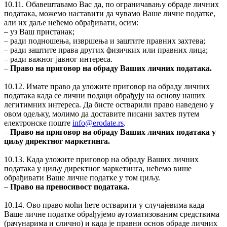
10.11. Обавештавамо Вас да, по ограничавању обраде личних
података, можемо наставити да чувамо Ваше личне податке,
али их даље нећемо обрађивати, осим:
‒ уз Ваш пристанак;
‒ ради подношења, извршења и заштите правних захтева;
‒ ради заштите права других физичких или правних лица;
‒ ради важног јавног интереса.
‒
Право на приговор на обраду Ваших личних података.
10.12. Имате право да уложите приговор на обраду личних
података када се лични подаци обрађују на основу наших
легитимних интереса. Да бисте остварили право наведено у
овом одељку, молимо да доставите писани захтев путем
електронске поште
info@erodate.rs
.
‒
Право на приговор на обраду Ваших личних података у
циљу директног маркетинга.
10.13. Када уложите приговор на обраду Ваших личних
података у циљу директног маркетинга, нећемо више
обрађивати Ваше личне податке у том циљу.
‒
Право на преносивост података.
10.14. Ово право моћи ћете остварити у случајевима када
Ваше личне податке обрађујемо аутоматизованим средствима
(рачунарима и слично) и када је правни основ обраде личних