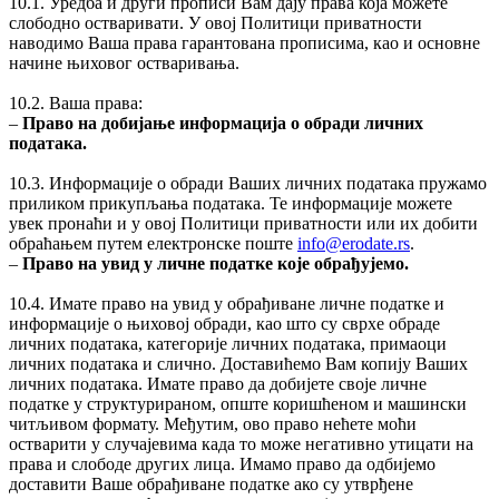
10.1. Уредба и други прописи Вам дају права која можете
слободно остваривати. У овој Политици приватности
наводимо Ваша права гарантована прописима, као и основне
начине њиховог остваривања.
10.2. Ваша права:
‒
Право на добијање информација о обради личних
података.
10.3. Информације о обради Ваших личних података пружамо
приликом прикупљања података. Те информације можете
увек пронаћи и у овој Политици приватности или их добити
обраћањем путем електронске поште
info@erodate.rs
.
‒
Право на увид у личне податке које обрађујемо.
10.4. Имате право на увид у обрађиване личне податке и
информације о њиховој обради, као што су сврхе обраде
личних података, категорије личних података, примаоци
личних података и слично. Доставићемо Вам копију Ваших
личних података. Имате право да добијете своје личне
податке у структурираном, опште коришћеном и машински
читљивом формату. Међутим, ово право нећете моћи
остварити у случајевима када то може негативно утицати на
права и слободе других лица. Имамо право да одбијемо
доставити Ваше обрађиване податке ако су утврђене