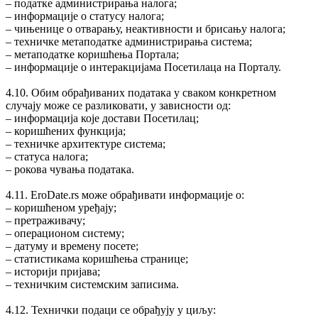
‒ податке администрирања налога;
‒ информације о статусу налога;
‒ чињенице о отварању, неактивности и брисању налога;
‒ техничке метаподатке администрирања система;
‒ метаподатке коришћења Портала;
‒ информације о интеракцијама Посетилаца на Порталу.
4.10. Обим обрађиваних података у сваком конкретном
случају може се разликовати, у зависности од:
‒ информација које достави Посетилац;
‒ коришћених функција;
‒ техничке архитектуре система;
‒ статуса налога;
‒ рокова чувања података.
4.11. EroDate.rs може обрађивати информације о:
‒ коришћеном уређају;
‒ претраживачу;
‒ операционом систему;
‒ датуму и времену посете;
‒ статистикама коришћења странице;
‒ историји пријава;
‒ техничким системским записима.
4.12. Технички подаци се обрађују у циљу: