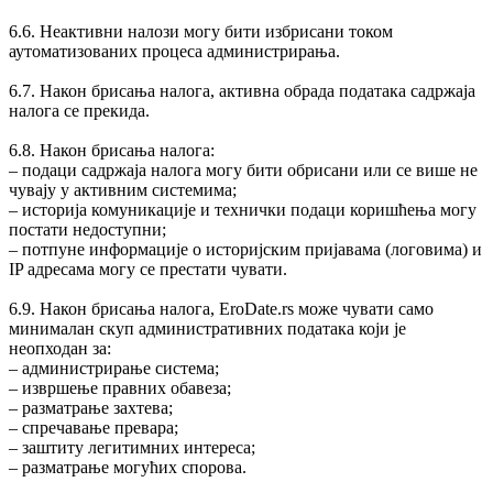
6.6. Неактивни налози могу бити избрисани током
аутоматизованих процеса администрирања.
6.7. Након брисања налога, активна обрада података садржаја
налога се прекида.
6.8. Након брисања налога:
‒ подаци садржаја налога могу бити обрисани или се више не
чувају у активним системима;
‒ историја комуникације и технички подаци коришћења могу
постати недоступни;
‒ потпуне информације о историјским пријавама (логовима) и
IP адресама могу се престати чувати.
6.9. Након брисања налога, EroDate.rs може чувати само
минималан скуп административних података који је
неопходан за:
‒ администрирање система;
‒ извршење правних обавеза;
‒ разматрање захтева;
‒ спречавање превара;
‒ заштиту легитимних интереса;
‒ разматрање могућих спорова.