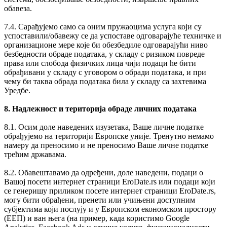
обавеза.
7.4. Сарађујемо само са оним пружаоцима услуга који су
успоставили/обавежу се да успоставе одговарајуће техничке и
организационе мере које би обезбедиле одговарајући ниво
безбедности обраде података, у складу с ризиком повреде
права или слобода физичких лица чији подаци ће бити
обрађивани у складу с уговором о обради података, и при
чему би таква обрада података била у складу са захтевима
Уредбе.
8. Надлежност и територија обраде личних података
8.1. Осим доле наведених изузетака, Ваше личне податке
обрађујемо на територији Европске уније. Тренутно немамо
намеру да преносимо и не преносимо Ваше личне податке
трећим државама.
8.2. Обавештавамо да одређени, доле наведени, подаци о
Вашој посети интернет страници EroDate.rs или подаци који
се генеришу приликом посете интернет страници EroDate.rs,
могу бити обрађени, пренети или учињени доступним
субјектима који послују и у Европском економском простору
(ЕЕП) и ван њега (на пример, када користимо Google