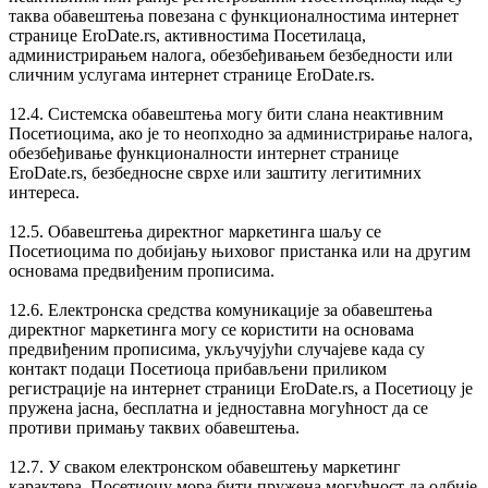
таква обавештења повезана с функционалностима интернет
странице EroDate.rs, активностима Посетилаца,
администрирањем налога, обезбеђивањем безбедности или
сличним услугама интернет странице EroDate.rs.
12.4. Системска обавештења могу бити слана неактивним
Посетиоцима, ако је то неопходно за администрирање налога,
обезбеђивање функционалности интернет странице
EroDate.rs, безбедносне сврхе или заштиту легитимних
интереса.
12.5. Обавештења директног маркетинга шаљу се
Посетиоцима по добијању њиховог пристанка или на другим
основама предвиђеним прописима.
12.6. Електронска средства комуникације за обавештења
директног маркетинга могу се користити на основама
предвиђеним прописима, укључујући случајеве када су
контакт подаци Посетиоца прибављени приликом
регистрације на интернет страници EroDate.rs, а Посетиоцу је
пружена јасна, бесплатна и једноставна могућност да се
противи примању таквих обавештења.
12.7. У сваком електронском обавештењу маркетинг
карактера, Посетиоцу мора бити пружена могућност да одбије