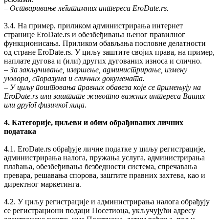
‒
Остваривање легитимних интереса EroDate.rs.
3.4. На пример, приликом администрирања интернет
странице EroDate.rs и обезбеђивања њеног правилног
функционисања. Приликом обављања пословне делатности
од стране EroDate.rs. У циљу заштите својих права, на пример,
наплате дугова и (или) других дугованих износа и слично.
‒
За закључивање, извршење, администрирање, измену
уговора, споразума и сличних докумената.
‒
У циљу поштовања правних обавеза које се примењују на
EroDate.rs или заштите животно важних интереса Ваших
или другог физичког лица.
4. Категорије, циљеви и обим обрађиваних личних
података
4.1. EroDate.rs обрађује личне податке у циљу регистрације,
администрирања налога, пружања услуга, администрирања
плаћања, обезбеђивања безбедности система, спречавања
превара, решавања спорова, заштите правних захтева, као и
директног маркетинга.
4.2. У циљу регистрације и администрирања налога обрађују
се регистрациони подаци Посетиоца, укључујући адресу