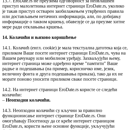
13.7. EroDate.rs не преузима одговорност за неовлашћен
приступ малолетника интернет страници EroDate.rs, уколико
је такав приступ остварен заобилажењем утврђених правила
или достављањем нетачних информација, али, по добијању
информације о таквом кршењу, обавезује се да преузме хитне
мере ради отклањања кршења.
14. Колачићи и њихово коришћење
14.1. Колачић (енгл. cookie) је мала текстуална датотека коja се,
приликом Ваше посете интернет страници EroDate.rs, чува на
Вашем рачунару или мобилном уређају. Захваљујући њему,
интернет страница може одређено време "памтити" Ваше
радње и подешавања (на пример, корисничко име, језик,
величину фонта и друга подешавања приказа), тако да их не
морате поново уносити приликом сваке посете страници.
14.2. На интернет страници EroDate.rs користе се следећи
колачићи:
‒
Неопходни колачићи.
14.3. Неопходни колачићи су кључни за правилно
функционисање интернет странице EroDate.rs. Они
омогућавају Посетиоцу да се креће интернет страницом
EroDate.rs, користи њене основне функције, укључујући