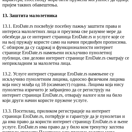
пријем таквих обавештења.
13. Заштита малолетника
13.1. EroDate.rs посвећује посебну пажњу заштити права и
интереса малолетних лица и преузима све разумне мере да
обезбеди да се интернет страница EroDate.rs и услуге које се
на њој пружају користе само на начин предвиђен прописима.
С обзиром да су садржај и функционалности интернет
странице EroDate.rs намењени искључиво пунолетној
публици, сви делови интернет странице EroDate.rs сматрају се
неприкладним за малолетна лица.
13.2. Услуге интернет странице EroDate.rs намењене су
искључиво пунолетним лицима, односно физичким лицима
која нису млађа од 18 (осамнаест) година. Лицима која нису
пунолетна изричито је забранjeно да се региструју на
интернет страници EroDate.rs, отварају налоге или на било
који други начин користе пружене услуге.
13.3. Посетилац, приликом регистрације на интернет
страници EroDate.rs, потврђује и гарантује да је пунолетан и
да има право да користи интернет страницу EroDate.rs и њене
услуге. EroDate.rs има право да у било ком тренутку захтева