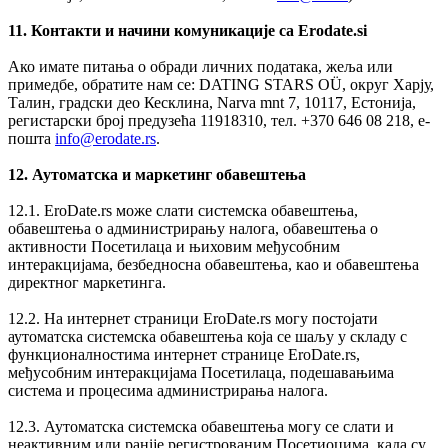
11. Контакти и начини комуникације са Erodate.si
Ако имате питања о обради личних података, жеља или
примедбе, обратите нам се: DATING STARS OÜ, округ Харју,
Талин, градски део Кесклина, Narva mnt 7, 10117, Естонија,
регистарски број предузећа 11918310, тел. +370 646 08 218, е-
пошта
info@erodate.rs
.
12. Аутоматска и маркетинг обавештења
12.1. EroDate.rs може слати системска обавештења,
обавештења о администрирању налога, обавештења о
активности Посетилаца и њиховим међусобним
интеракцијама, безбедносна обавештења, као и обавештења
директног маркетинга.
12.2. На интернет страници EroDate.rs могу постојати
аутоматска системска обавештења која се шаљу у складу с
функционалностима интернет странице EroDate.rs,
међусобним интеракцијама Посетилаца, подешавањима
система и процесима администрирања налога.
12.3. Аутоматска системска обавештења могу се слати и
неактивним или ранije регистрованим Посетиоцима, када су