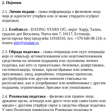
2. Појмови
2.1.
Лични подаци
– свака информација о физичком лицу
чији је идентитет утврђен или се може утврдити (субјект
података).
2.2.
EroDate.rs
- DATING STARS OÜ, округ Харју, Талин,
градски део Кесклина, Narva mnt 7, 10117, Естонија,
регистарски број предузећа 11918310, тел. +370 646 08 218, е-
пошта
info@erodate.rs
.
2.3.
Обрада података
– свака операција или скуп операција
који се обављају аутоматизованим или неаутоматизованим
средствима на личним подацима или скуповима личних
података, као што су прикупљање, бележење, разврставање,
систематизација, чување, прилагођавање или измена,
преузимање, увид, коришћење, откривање преносом,
дистрибуцијом или другим начином стављања на
располагање, као и упоређивање или комбиновање с другим
подацима, ограничавање, брисање или уништавање.
2.4.
Руковалац података
– физичко или правно лице,
државни орган, агенција или друго тело које самостално или
заједно с другима утврђује сврхе и средства обраде података.
У овој Политици приватности Руковалац података је