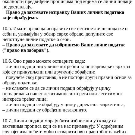
околности предвиђене прописима под којима се лични подаци
не достављају.
‒
Право да захтевате исправку Ваших личних података
које обрађујемо.
10.5. Имате право да исправите све нетачне личне податке о
себи и, узимајући у обзир сврхе обраде, допуните све
непотпуне личне податке о себи.
‒
Право да захтевате да избришемо Ваше личне податке
("право на заборав").
10.6. Ово право можете остварити када:
‒ лични подаци нису више потребни за остваривање сврха за
које су прикупљени или другачије обрађени;
‒ повучете свој пристанак, а не постоји други правни основ за
обраду података;
‒ не слажете се да се лични подаци обрађују у циљу
остваривања нашег легитимног интереса или легитимног
интереса трећег лица;
‒ лични подаци се обрађују у циљу директног маркетинга;
‒ лични подаци су обрађени незаконито.
10.7. Лични подаци морају бити избрисани у складу са
захтевима прописа који се на нас примењују. У одређеним
случајевима нећете моћи остварити ово право због важећих