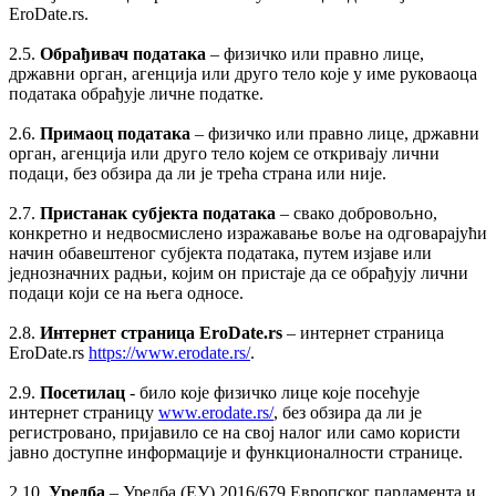
EroDate.rs.
2.5.
Обрађивач података
– физичко или правно лице,
државни орган, агенција или друго тело које у име руковаоца
података обрађује личне податке.
2.6.
Примаоц података
– физичко или правно лице, државни
орган, агенција или друго тело којем се откривају лични
подаци, без обзира да ли је трећа страна или није.
2.7.
Пристанак субјекта података
– свако добровољно,
конкретно и недвосмислено изражавање воље на одговарајући
начин обавештеног субјекта података, путем изјаве или
једнозначних радњи, којим он пристаје да се обрађују лични
подаци који се на њега односе.
2.8.
Интернет страница EroDate.rs
– интернет страница
EroDate.rs
https://www.erodate.rs/
.
2.9.
Посетилац
- било које физичко лице које посећује
интернет страницу
www.erodate.rs/
, без обзира да ли је
регистровано, пријавило се на свој налог или само користи
јавно доступне информације и функционалности страницe.
2.10.
Уредба
– Уредба (ЕУ) 2016/679 Европског парламента и