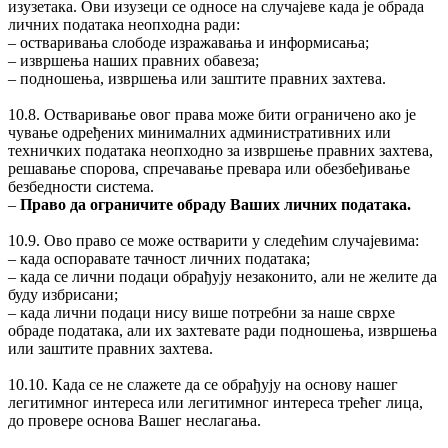
изузетака. Ови изузеци се односе на случајеве када је обрада
личних података неопходна ради:
‒ остваривања слободе изражавања и информисања;
‒ извршења наших правних обавеза;
‒ подношења, извршења или заштите правних захтева.
10.8. Остваривање овог права може бити ограничено ако је
чување одређених минималних административних или
техничких података неопходно за извршење правних захтева,
решавање спорова, спречавање превара или обезбеђивање
безбедности система.
‒
Право да ограничите обраду Ваших личних података.
10.9. Ово право се може остварити у следећим случајевима:
‒ када оспоравате тачност личних података;
‒ када се лични подаци обрађују незаконито, али не желите да
буду избрисани;
‒ када лични подаци нису више потребни за наше сврхе
обраде података, али их захтевате ради подношења, извршења
или заштите правних захтева.
10.10. Када се не слажете да се обрађују на основу нашег
легитимног интереса или легитимног интереса трећег лица,
до провере основа Вашег неслагања.