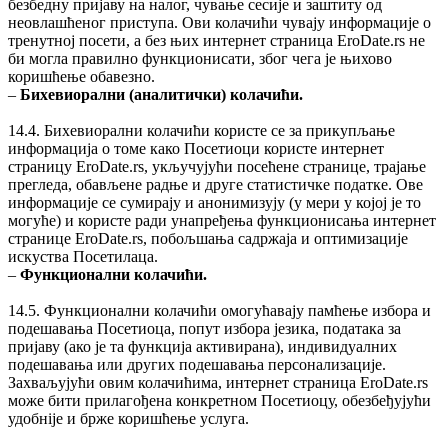
безбедну пријаву на налог, чување сесије и заштиту од
неовлашћеног приступа. Ови колачићи чувају информације о
тренутној посети, а без њих интернет страница EroDate.rs не
би могла правилно функционисати, због чега је њихово
коришћење обавезно.
‒
Бихевиорални (аналитички) колачићи.
14.4. Бихевиорални колачићи користе се за прикупљање
информација о томе како Посетиоци користе интернет
страницу EroDate.rs, укључујући посећене странице, трајање
прегледа, обављене радње и друге статистичке податке. Ове
информације се сумирају и анонимизују (у мери у којој је то
могуће) и користе ради унапређења функционисања интернет
странице EroDate.rs, побољшања садржаја и оптимизације
искуства Посетилаца.
‒
Функционални колачићи.
14.5. Функционални колачићи омогућавају памћење избора и
подешавања Посетиоца, попут избора језика, података за
пријаву (ако је та функција активирана), индивидуалних
подешавања или других подешавања персонализације.
Захваљујући овим колачићима, интернет страница EroDate.rs
може бити прилагођена конкретном Посетиоцу, обезбеђујући
удобнije и брже коришћење услуга.