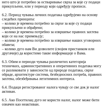
него што је потребно за остваривање сврха за које су подаци
прикупљени, или у периоду који одређују прописи.
6.2. Период чувања личних података одређујемо на основу
следећих принципа:
‒ колико је времена потребно за сврхе за које су подаци
прикупљени и обрађени;
‒ колико је времена потребно за извршење правних захтева
који се на нас примењују;
‒ колико је времена потребно за извршење наших уговорних
обавеза;
‒ колико дуго нам Ви дозволите (својим пристанком или
другачије) да користимо такве информације о Вама.
6.3. Обим и периоди чувања различитих категорија
техничких, административних и оперативних података могу
се разликовати у зависности од природе података, сврхе
обраде, архитектуре система, безбедносних потреба, правних
захтева, обезбеђивања легитимних интереса.
6.4. Подаци регистрованог налога чувају се све док је налог
активан.
6.5. Ако Посетилац дугo не користи налог, налог може бити
означен као неактиван.