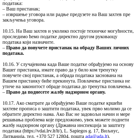
података:
‒ Ваш пристанак;
‒ извршење уговора или радње предузете на Ваш захтев пре
закључења уговора.
10.15. На Ваш захтев и уколико постоје техничке могућности,
проследимо ћемо податке директно другом руковаоцу
података који назначите.
‒
Право да повучете пристанак на обраду Ваших личних
података.
10.16. У случајевима када Ваше податке обрађујемо на основу
Вашег пристанка, имате право да у било ком тренутку
повучете свој пристанак, а обрада података заснована на
Вашем пристанку биће прекинута. Повлачење пристанка не
утиче на законитост обраде података до тренутка повлачења.
‒
Право да поднесете жалбу надзорном органу.
10.17. Ако сматрате да обрађујемо Ваше податке кршећи
захтеве прописа о заштити података, увек прво молимо да се
обратите директно нама. Ако Вас не задовољи начин и мере
решавања проблема које предложимо, увек можете поднети
жалбу надзорном органу (Државна инспекција за заштиту
података (https://vdai.lrv.lt/lt/), L. Sapiegos g. 17, Виљнус,
Литванија, тел. +370 527 12804, пошта
ada@ada.lt
).