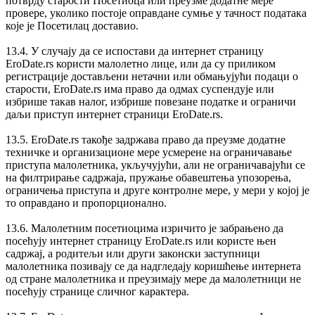
потврду старости Посетиоца или преузме додатне мере
провере, уколико постоје оправдане сумње у тачност података
које је Посетилац доставио.
13.4. У случају да се испостави да интернет страницу
EroDate.rs користи малолетно лице, или да су приликом
регистрације достављени нетачни или обмањујући подаци о
старости, EroDate.rs има право да одмах суспендује или
избрише такав налог, избрише повезане податке и ограничи
даљи приступ интернет страници EroDate.rs.
13.5. EroDate.rs такође задржава право да преузме додатне
техничке и организационе мере усмерене на ограничавање
приступа малолетника, укључујући, али не ограничавајући се
на филтрирање садржаја, пружање обавештења упозорења,
ограничења приступа и друге контролне мере, у мери у којој је
то оправдано и пропорционално.
13.6. Малолетним посетиоцима изричито је забрањено да
посећују интернет страницу EroDate.rs или користе њен
садржај, а родитељи или други законски заступници
малолетника позивају се да надгледају коришћење интернета
од стране малолетника и преузимају мере да малолетници не
посећују странице сличног карактера.