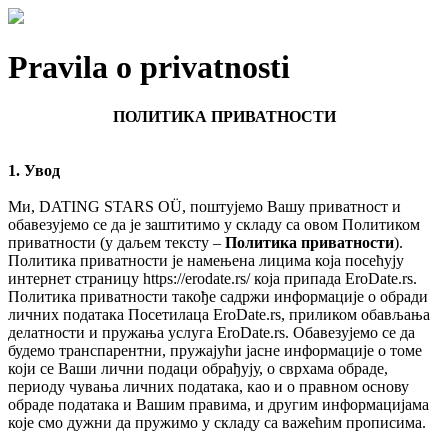
Pravila o privatnosti
ПОЛИТИКА ПРИВАТНОСТИ
1. Увод
Ми, DATING STARS OÜ, поштујемо Вашу приватност и
обавезујемо се да је заштитимо у складу са овом Политиком
приватности (у даљем тексту –
Политика приватности
).
Политика приватности је намењена лицима која посећују
интернет страницу https://erodate.rs/ која припада EroDate.rs.
Политика приватности такође садржи информације о обради
личних података Посетилаца EroDate.rs, приликом обављања
делатности и пружања услуга EroDate.rs. Обавезујемо се да
будемо транспарентни, пружајући јасне информације о томе
који се Ваши лични подаци обрађују, о сврхама обраде,
периоду чувања личних података, као и о правном основу
обраде података и Вашим правима, и другим информацијама
које смо дужни да пружимо у складу са важећим прописима.