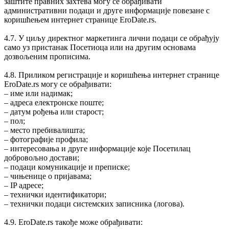
заштите правних захтева могу се обрађивати
административни подаци и друге информације повезане с
коришћењем интернет странице EroDate.rs.
4.7. У циљу директног маркетинга лични подаци се обрађују
само уз пристанак Посетиоца или на другим основама
дозвољеним прописима.
4.8. Приликом регистрације и коришћења интернет странице
EroDate.rs могу се обрађивати:
‒ име или надимак;
‒ адреса електронске поште;
‒ датум рођења или старост;
‒ пол;
‒ место пребивалишта;
‒ фотографије профила;
‒ интересовања и друге информације које Посетилац
добровољно достави;
‒ подаци комуникације и преписке;
‒ чињенице о пријавама;
‒ IP адресе;
‒ технички идентификатори;
‒ технички подаци системских записника (логова).
4.9. EroDate.rs такође може обрађивати: