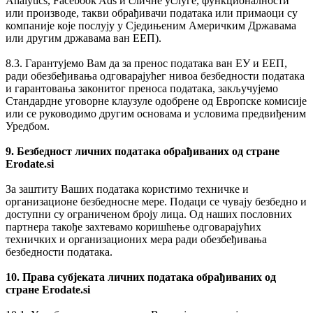
Analytics, Facebook Ads и сличне услуге, функционалности
или производе, такви обрађивачи података или примаоци су
компаније које послују у Сједињеним Америчким Државама
или другим државама ван ЕЕП).
8.3. Гарантујемо Вам да за пренос података ван ЕУ и ЕЕП,
ради обезбеђивања одговарајућег нивоа безбедности података
и гарантовања законитог преноса података, закључујемо
Стандардне уговорне клаузуле одобрене од Европске комисије
или се руководимо другим основама и условима предвиђеним
Уредбом.
9. Безбедност личних података обрађиваних од стране
Erodate.si
За заштиту Ваших података користимо техничке и
организационе безбедносне мере. Подаци се чувају безбедно и
доступни су ограниченом броју лица. Од наших пословних
партнера такође захтевамо коришћење одговарајућих
техничких и организационих мера ради обезбеђивања
безбедности података.
10. Права субјеката личних података обрађиваних од
стране Erodate.si