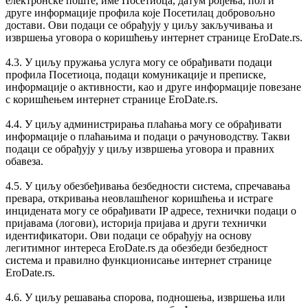
електронске поште, име Посетиоца, датум рођења, пол и
друге информације профила које Посетилац добровољно
достави. Ови подаци се обрађују у циљу закључивања и
извршења уговора о коришћењу интернет странице EroDate.rs.
4.3. У циљу пружања услуга могу се обрађивати подаци
профила Посетиоца, подаци комуникације и преписке,
информације о активности, као и друге информације повезане
с коришћењем интернет странице EroDate.rs.
4.4. У циљу администрирања плаћања могу се обрађивати
информације о плаћањима и подаци о рачуноводству. Такви
подаци се обрађују у циљу извршења уговора и правних
обавеза.
4.5. У циљу обезбеђивања безбедности система, спречавања
превара, откривања неовлашћеног коришћења и истраге
инцидената могу се обрађивати IP адресе, технички подаци о
пријавама (логови), историја пријава и други технички
идентификатори. Ови подаци се обрађују на основу
легитимног интереса EroDate.rs да обезбеди безбедност
система и правилно функционисање интернет странице
EroDate.rs.
4.6. У циљу решавања спорова, подношења, извршења или