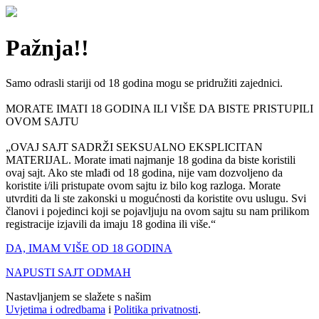
Pažnja!!
Samo odrasli stariji od 18 godina mogu se pridružiti zajednici.
MORATE IMATI 18 GODINA ILI VIŠE DA BISTE PRISTUPILI
OVOM SAJTU
„OVAJ SAJT SADRŽI SEKSUALNO EKSPLICITAN
MATERIJAL. Morate imati najmanje 18 godina da biste koristili
ovaj sajt. Ako ste mlađi od 18 godina, nije vam dozvoljeno da
koristite i/ili pristupate ovom sajtu iz bilo kog razloga. Morate
utvrditi da li ste zakonski u mogućnosti da koristite ovu uslugu. Svi
članovi i pojedinci koji se pojavljuju na ovom sajtu su nam prilikom
registracije izjavili da imaju 18 godina ili više.“
DA, IMAM VIŠE OD 18 GODINA
NAPUSTI SAJT ODMAH
Nastavljanjem se slažete s našim
Uvjetima i odredbama
i
Politika privatnosti
.